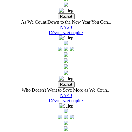
As We Count Down to the New Year You Can...
NY20
Dévoilez et copiez
Who Doesn't Want to Save More as We Coun...
NY40
Dévoilez et copiez