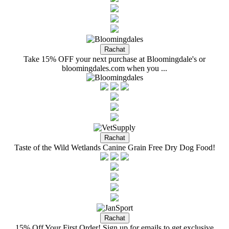
Take 15% OFF your next purchase at Bloomingdale's or
bloomingdales.com when you ...
Taste of the Wild Wetlands Canine Grain Free Dry Dog Food!
15% Off Your First Order! Sign up for emails to get exclusive