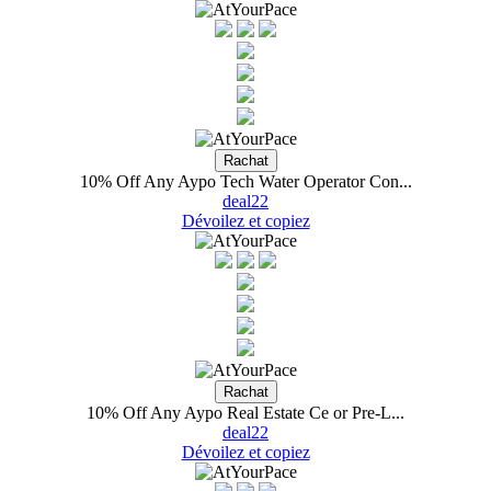
10% Off Any Aypo Tech Water Operator Con...
deal22
Dévoilez et copiez
10% Off Any Aypo Real Estate Ce or Pre-L...
deal22
Dévoilez et copiez