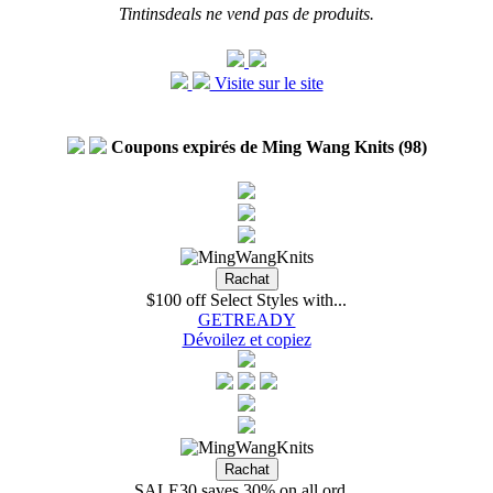
Tintinsdeals ne vend pas de produits.
Visite sur le site
Coupons expirés de Ming Wang Knits (98)
$100 off Select Styles with...
GETREADY
Dévoilez et copiez
SALE30 saves 30% on all ord...