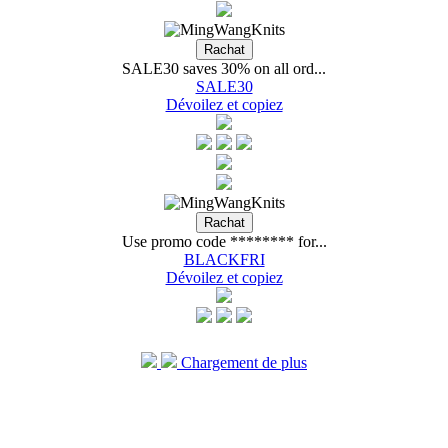
SALE30 saves 30% on all ord...
SALE30
Dévoilez et copiez
Use promo code ******** for...
BLACKFRI
Dévoilez et copiez
Chargement de plus