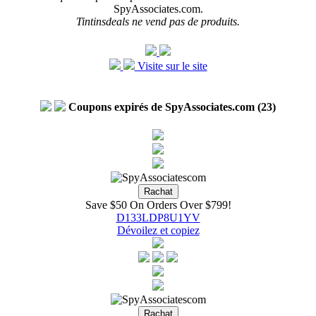
SpyAssociates.com.
Tintinsdeals ne vend pas de produits.
Visite sur le site
Coupons expirés de SpyAssociates.com (23)
Save $50 On Orders Over $799!
D133LDP8U1YV
Dévoilez et copiez