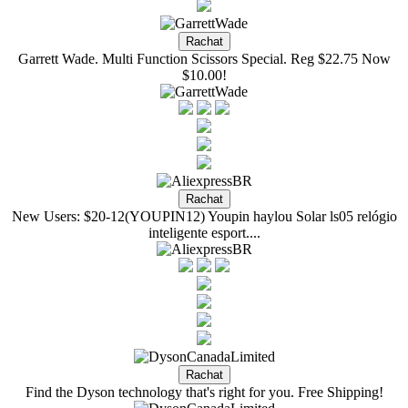
Garrett Wade. Multi Function Scissors Special. Reg $22.75 Now
$10.00!
New Users: $20-12(YOUPIN12) Youpin haylou Solar ls05 relógio
inteligente esport....
Find the Dyson technology that's right for you. Free Shipping!