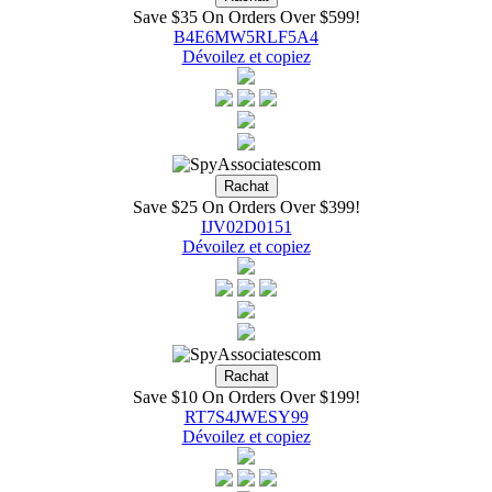
Save $35 On Orders Over $599!
B4E6MW5RLF5A4
Dévoilez et copiez
Save $25 On Orders Over $399!
IJV02D0151
Dévoilez et copiez
Save $10 On Orders Over $199!
RT7S4JWESY99
Dévoilez et copiez